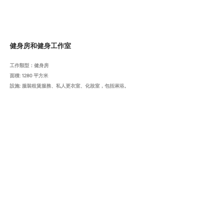
健身房和健身工作室
工作類型：
健身房
面積: 1280 平方米
設施: 服裝租賃服務、私人更衣室、化妝室，包括淋浴。