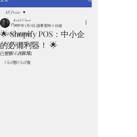
All Posts
Keith Chow
All Posts
2025年4月9日
讀畢需時 0 分鐘
🌟 Shopify POS：中小企
CHILL級購物
的必備利器！ 🌟
CHILL FIT人生
CHILL人家居
已更新：
2月27日
Chill飲Chill食